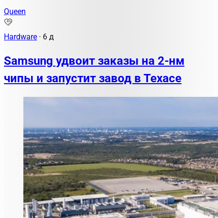
Queen
Hardware
·
6 д
Samsung удвоит заказы на 2-нм
чипы и запустит завод в Техасе