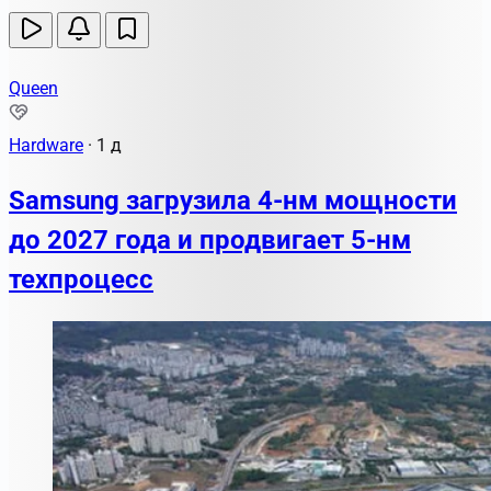
Queen
Hardware
·
1 д
Samsung загрузила 4-нм мощности
до 2027 года и продвигает 5-нм
техпроцесс