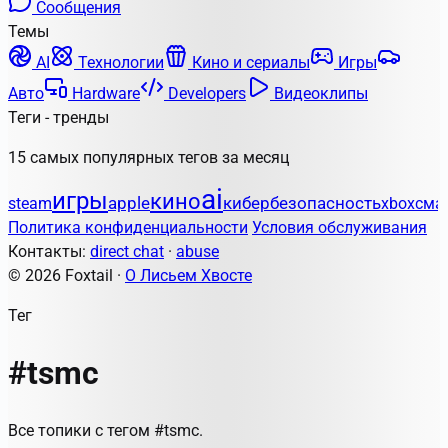
Сообщения
Темы
AI
Технологии
Кино и сериалы
Игры
Авто
Hardware
Developers
Видеоклипы
Теги - тренды
15 самых популярных тегов за месяц
ai
игры
кино
apple
кибербезопасность
steam
xbox
сма
Политика конфиденциальности
Условия обслуживания
Контакты:
direct chat
·
abuse
© 2026 Foxtail ·
О Лисьем Хвосте
Тег
#tsmc
Все топики с тегом #tsmc.