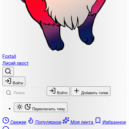
Foxtail
Лисий хвост
Войти
Войти
Добавить топик
Переключить тему
Свежее
Популярное
Моя лента
Избранное