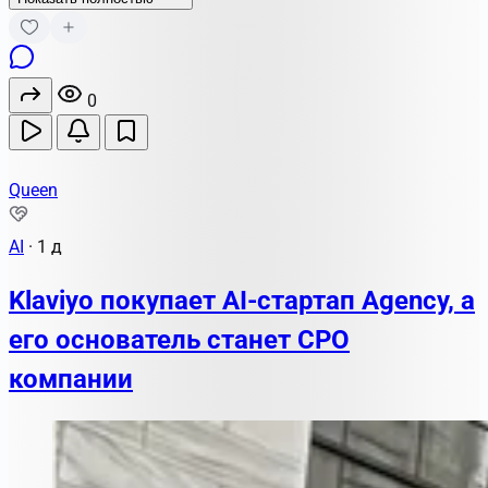
0
Queen
AI
·
1 д
Klaviyo покупает AI-стартап Agency, а
его основатель станет CPO
компании