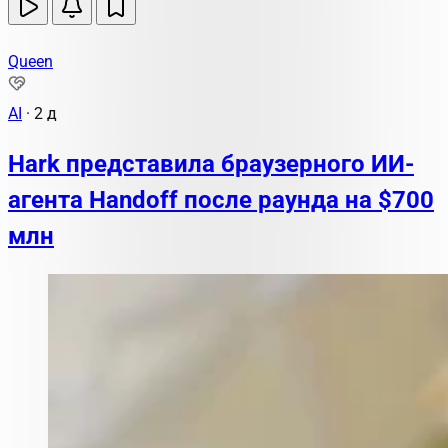
Queen
AI
·
2 д
Hark представила браузерного ИИ-
агента Handoff после раунда на $700
млн