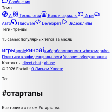
Сообщения
Темы
AI
Технологии
Кино и сериалы
Игры
Авто
Hardware
Developers
Видеоклипы
Теги - тренды
15 самых популярных тегов за месяц
ai
игры
кино
apple
кибербезопасность
xbox
смартфон
Политика конфиденциальности
Условия обслуживания
Контакты:
direct chat
·
abuse
© 2026 Foxtail ·
О Лисьем Хвосте
Тег
#стартапы
Все топики с тегом #стартапы.