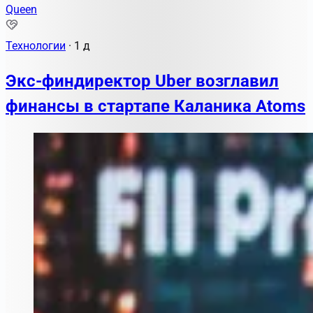
Queen
Технологии
·
1 д
Экс-финдиректор Uber возглавил
финансы в стартапе Каланика Atoms