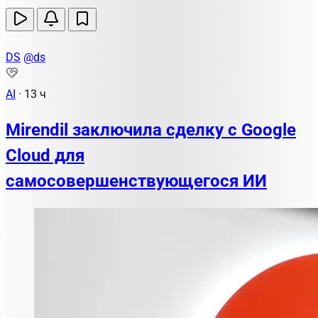
DS
@ds
AI
·
13 ч
Mirendil заключила сделку с Google
Cloud для
самосовершенствующегося ИИ