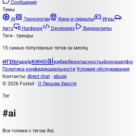
Сообщения
Темы
AI
Технологии
Кино и сериалы
Игры
Авто
Hardware
Developers
Видеоклипы
Теги - тренды
15 самых популярных тегов за месяц
ai
игры
кино
apple
кибербезопасность
xbox
смартфон
Политика конфиденциальности
Условия обслуживания
Контакты:
direct chat
·
abuse
© 2026 Foxtail ·
О Лисьем Хвосте
Тег
#ai
Все топики с тегом #ai.