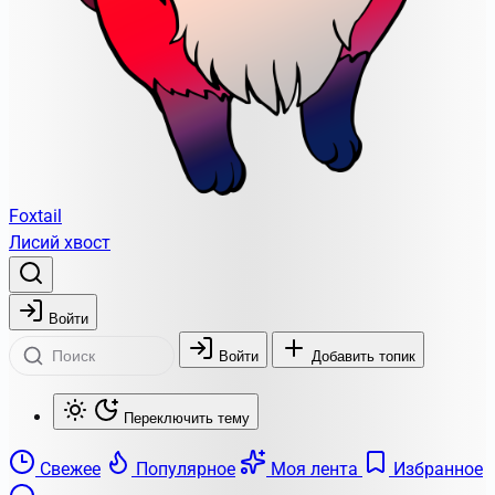
Foxtail
Лисий хвост
Войти
Войти
Добавить топик
Переключить тему
Свежее
Популярное
Моя лента
Избранное