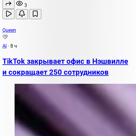
3
Queen
AI
·
8 ч
TikTok закрывает офис в Нэшвилле
и сокращает 250 сотрудников