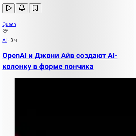
Queen
AI
·
3 ч
OpenAI и Джони Айв создают AI-
колонку в форме пончика