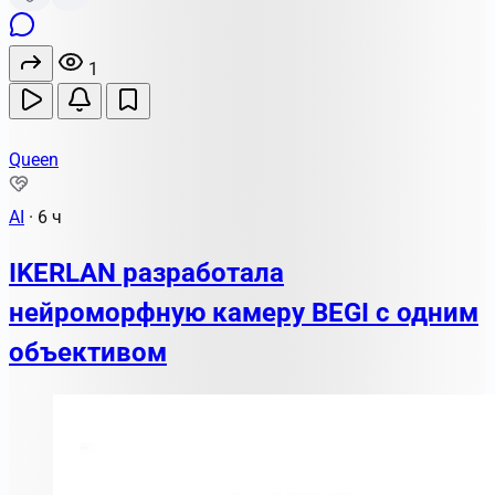
1
Queen
AI
·
6 ч
IKERLAN разработала
нейроморфную камеру BEGI с одним
объективом