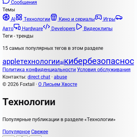
Сообщения
Темы
AI
Технологии
Кино и сериалы
Игры
Авто
Hardware
Developers
Видеоклипы
Теги - тренды
15 самых популярных тегов в этом разделе
кибербезопаснос
apple
технологии
ai
Политика конфиденциальности
Условия обслуживания
Контакты:
direct chat
·
abuse
© 2026 Foxtail ·
О Лисьем Хвосте
Технологии
Популярные публикации в разделе «Технологии»
Популярное
Свежее