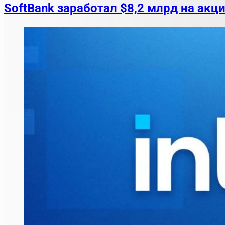
SoftBank заработал $8,2 млрд на акци