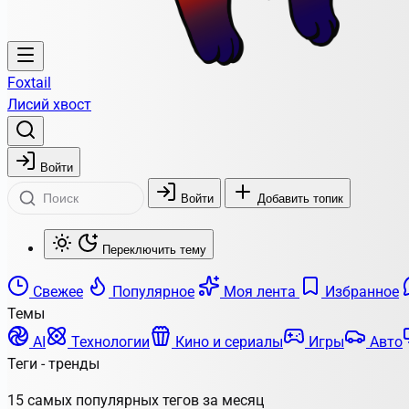
Foxtail
Лисий хвост
Войти
Войти
Добавить топик
Переключить тему
Свежее
Популярное
Моя лента
Избранное
Темы
AI
Технологии
Кино и сериалы
Игры
Авто
Теги - тренды
15 самых популярных тегов за месяц