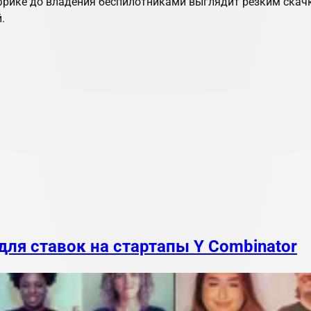
фрике до владения беспилотниками выглядит резким скачк
.
для ставок на стартапы Y Combinator