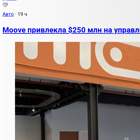
Авто
·
19 ч
Moove привлекла $250 млн на управ