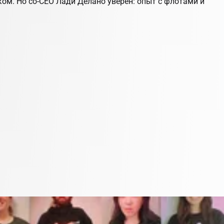
ом. Но со-CEO Лади Делано уверен: опыт с флотами и