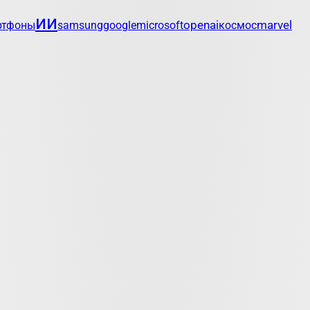
ии
openai
marvel
ртфоны
samsung
google
microsoft
космос