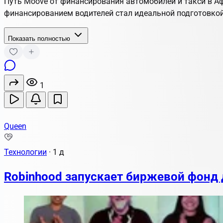
Путь Moove от финансирования автомобилей и такси в А
финансированием водителей стал идеальной подготовкой
Показать полностью
1
Queen
Технологии
·
1 д
Robinhood запускает биржевой фонд 