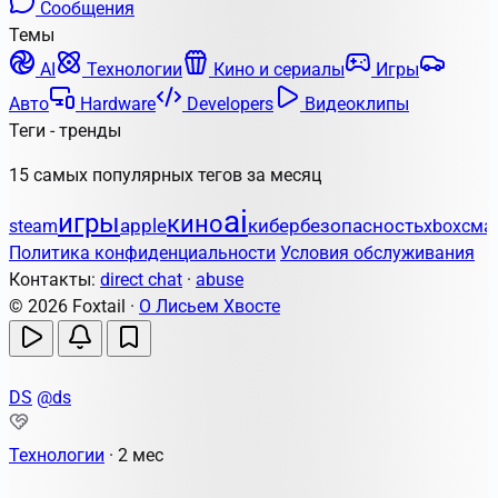
Сообщения
Темы
AI
Технологии
Кино и сериалы
Игры
Авто
Hardware
Developers
Видеоклипы
Теги - тренды
15 самых популярных тегов за месяц
ai
игры
кино
apple
кибербезопасность
steam
xbox
сма
Политика конфиденциальности
Условия обслуживания
Контакты:
direct chat
·
abuse
© 2026 Foxtail ·
О Лисьем Хвосте
DS
@ds
Технологии
·
2 мес