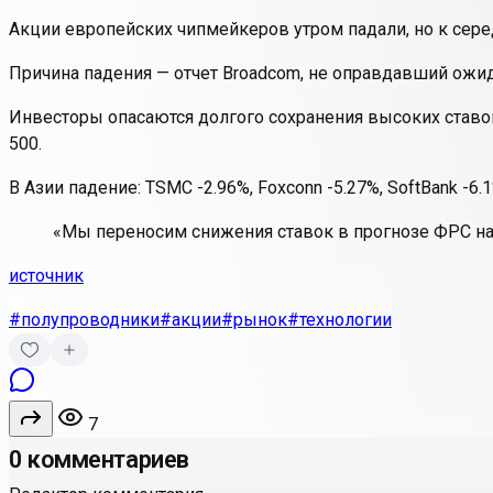
Акции европейских чипмейкеров утром падали, но к середин
Причина падения — отчет Broadcom, не оправдавший ожид
Инвесторы опасаются долгого сохранения высоких ставок
500.
В Азии падение: TSMC -2.96%, Foxconn -5.27%, SoftBank -6.1%
«Мы переносим снижения ставок в прогнозе ФРС на 
источник
#полупроводники
#акции
#рынок
#технологии
7
0 комментариев