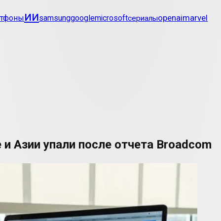
ии
openai
marvel
ртфоны
samsung
google
microsoft
сериалы
 и Азии упали после отчета Broadcom