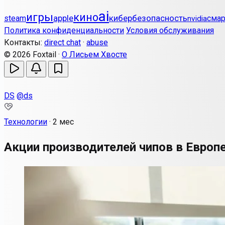
ai
игры
кино
apple
кибербезопасность
steam
сма
nvidia
Политика конфиденциальности
Условия обслуживания
Контакты:
direct chat
·
abuse
© 2026 Foxtail ·
О Лисьем Хвосте
DS
@ds
Технологии
·
2 мес
Акции производителей чипов в Европе