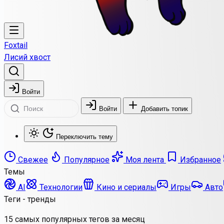
Foxtail
Лисий хвост
Войти
Войти
Добавить топик
Переключить тему
Свежее
Популярное
Моя лента
Избранное
Темы
AI
Технологии
Кино и сериалы
Игры
Авто
Теги - тренды
15 самых популярных тегов за месяц