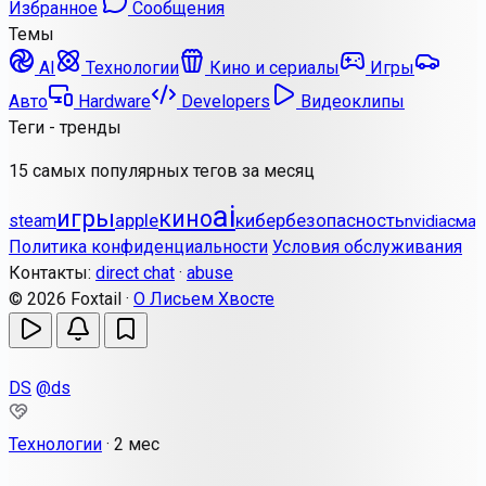
Избранное
Сообщения
Темы
AI
Технологии
Кино и сериалы
Игры
Авто
Hardware
Developers
Видеоклипы
Теги - тренды
15 самых популярных тегов за месяц
ai
игры
кино
apple
кибербезопасность
steam
nvidia
смар
Политика конфиденциальности
Условия обслуживания
Контакты:
direct chat
·
abuse
© 2026 Foxtail ·
О Лисьем Хвосте
DS
@ds
Технологии
·
2 мес