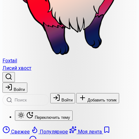
Foxtail
Лисий хвост
Войти
Войти
Добавить топик
Переключить тему
Свежее
Популярное
Моя лента