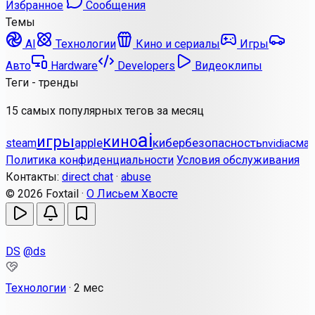
Избранное
Сообщения
Темы
AI
Технологии
Кино и сериалы
Игры
Авто
Hardware
Developers
Видеоклипы
Теги - тренды
15 самых популярных тегов за месяц
ai
игры
кино
apple
кибербезопасность
steam
сма
nvidia
Политика конфиденциальности
Условия обслуживания
Контакты:
direct chat
·
abuse
© 2026 Foxtail ·
О Лисьем Хвосте
DS
@ds
Технологии
·
2 мес