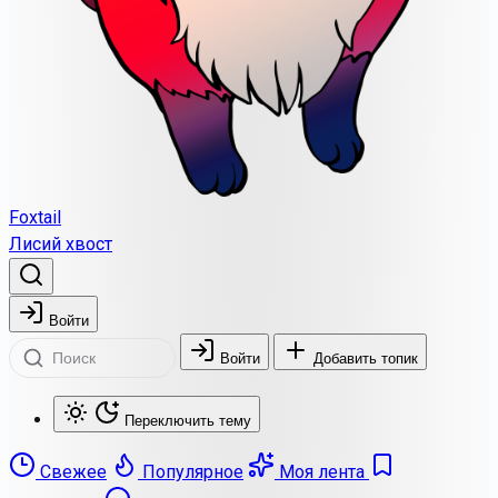
Foxtail
Лисий хвост
Войти
Войти
Добавить топик
Переключить тему
Свежее
Популярное
Моя лента