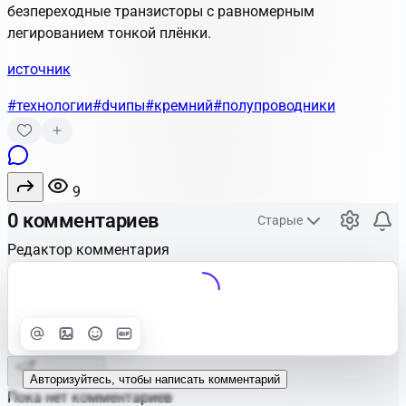
безпереходные транзисторы
с равномерным
легированием тонкой плёнки.
источник
#технологии
#dчипы
#кремний
#полупроводники
9
0 комментариев
Старые
Редактор комментария
Улучшить
Text
Отправить
Авторизуйтесь, чтобы написать комментарий
Пока нет комментариев