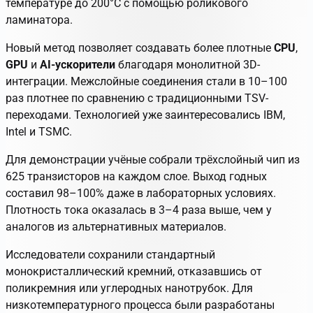
температуре до 200°C с помощью роликового
ламинатора.
Новый метод позволяет создавать более плотные
CPU
,
GPU
и
AI-ускорители
благодаря монолитной 3D-
интеграции. Межслойные соединения стали в 10–100
раз плотнее по сравнению с традиционными TSV-
переходами. Технологией уже заинтересовались IBM,
Intel и TSMC.
Для демонстрации учёные собрали трёхслойный чип из
625 транзисторов на каждом слое. Выход годных
составил 98–100% даже в лабораторных условиях.
Плотность тока оказалась в 3–4 раза выше, чем у
аналогов из альтернативных материалов.
Исследователи сохранили стандартный
монокристаллический кремний, отказавшись от
поликремния или углеродных нанотрубок. Для
низкотемпературного процесса были разработаны