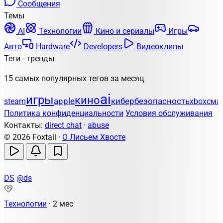
Сообщения
Темы
AI
Технологии
Кино и сериалы
Игры
Авто
Hardware
Developers
Видеоклипы
Теги - тренды
15 самых популярных тегов за месяц
ai
игры
кино
apple
кибербезопасность
steam
xbox
сма
Политика конфиденциальности
Условия обслуживания
Контакты:
direct chat
·
abuse
© 2026 Foxtail ·
О Лисьем Хвосте
DS
@ds
Технологии
·
2 мес