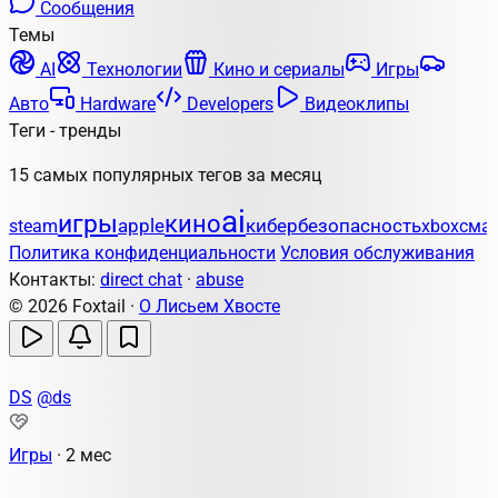
Сообщения
Темы
AI
Технологии
Кино и сериалы
Игры
Авто
Hardware
Developers
Видеоклипы
Теги - тренды
15 самых популярных тегов за месяц
ai
игры
кино
apple
кибербезопасность
steam
xbox
сма
Политика конфиденциальности
Условия обслуживания
Контакты:
direct chat
·
abuse
© 2026 Foxtail ·
О Лисьем Хвосте
DS
@ds
Игры
·
2 мес