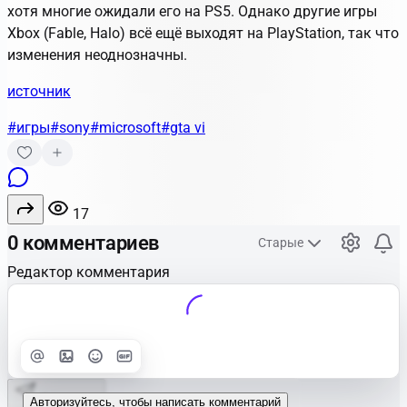
хотя многие ожидали его на PS5. Однако другие игры
Xbox (Fable, Halo) всё ещё выходят на PlayStation, так что
изменения неоднозначны.
источник
#игры
#sony
#microsoft
#gta vi
17
0 комментариев
Старые
Редактор комментария
Улучшить
Text
Отправить
Авторизуйтесь, чтобы написать комментарий