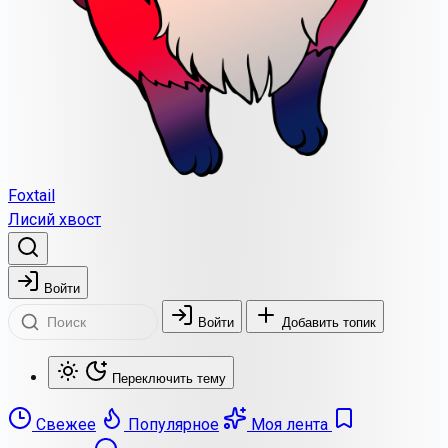
Foxtail
Лисий хвост
Войти
Войти
Добавить топик
Переключить тему
Свежее
Популярное
Моя лента