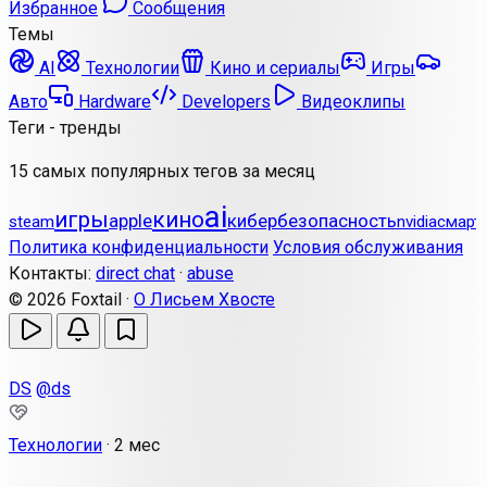
Избранное
Сообщения
Темы
AI
Технологии
Кино и сериалы
Игры
Авто
Hardware
Developers
Видеоклипы
Теги - тренды
15 самых популярных тегов за месяц
ai
игры
кино
apple
кибербезопасность
steam
nvidia
смарт
Политика конфиденциальности
Условия обслуживания
Контакты:
direct chat
·
abuse
© 2026 Foxtail ·
О Лисьем Хвосте
DS
@ds
Технологии
·
2 мес