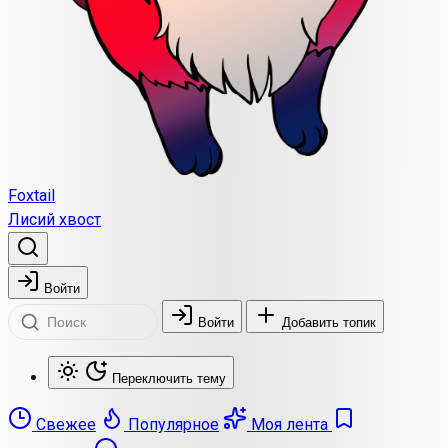
Foxtail
Лисий хвост
Войти
Войти
Добавить топик
Переключить тему
Свежее
Популярное
Моя лента