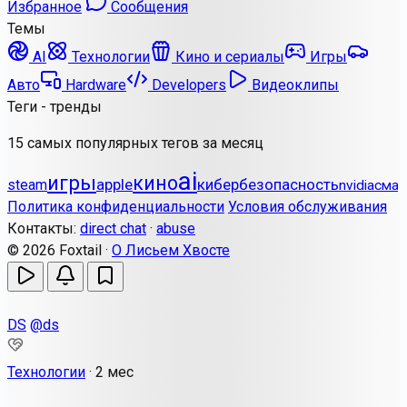
Избранное
Сообщения
Темы
AI
Технологии
Кино и сериалы
Игры
Авто
Hardware
Developers
Видеоклипы
Теги - тренды
15 самых популярных тегов за месяц
ai
игры
кино
apple
кибербезопасность
steam
nvidia
смар
Политика конфиденциальности
Условия обслуживания
Контакты:
direct chat
·
abuse
© 2026 Foxtail ·
О Лисьем Хвосте
DS
@ds
Технологии
·
2 мес