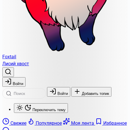
Foxtail
Лисий хвост
Войти
Войти
Добавить топик
Переключить тему
Свежее
Популярное
Моя лента
Избранное