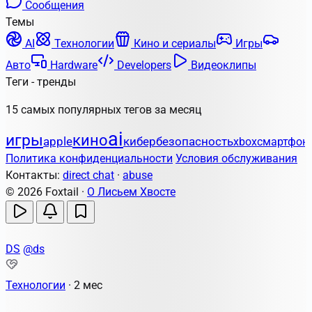
Сообщения
Темы
AI
Технологии
Кино и сериалы
Игры
Авто
Hardware
Developers
Видеоклипы
Теги - тренды
15 самых популярных тегов за месяц
ai
игры
кино
apple
кибербезопасность
xbox
смартфон
Политика конфиденциальности
Условия обслуживания
Контакты:
direct chat
·
abuse
© 2026 Foxtail ·
О Лисьем Хвосте
DS
@ds
Технологии
·
2 мес