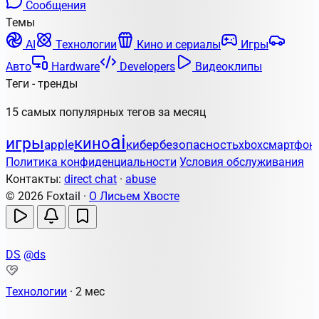
Сообщения
Темы
AI
Технологии
Кино и сериалы
Игры
Авто
Hardware
Developers
Видеоклипы
Теги - тренды
15 самых популярных тегов за месяц
ai
игры
кино
apple
кибербезопасность
xbox
смартфон
Политика конфиденциальности
Условия обслуживания
Контакты:
direct chat
·
abuse
© 2026 Foxtail ·
О Лисьем Хвосте
DS
@ds
Технологии
·
2 мес