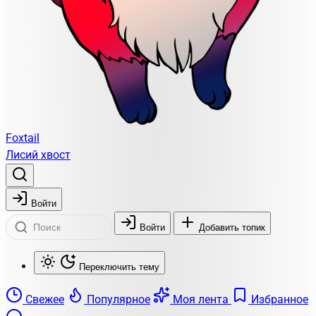
Foxtail
Лисий хвост
Войти
Войти
Добавить топик
Переключить тему
Свежее
Популярное
Моя лента
Избранное