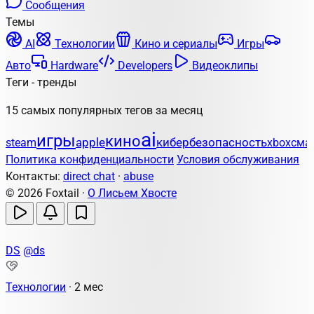
Сообщения
Темы
AI
Технологии
Кино и сериалы
Игры
Авто
Hardware
Developers
Видеоклипы
Теги - тренды
15 самых популярных тегов за месяц
ai
игры
кино
apple
кибербезопасность
steam
xbox
сма
Политика конфиденциальности
Условия обслуживания
Контакты:
direct chat
·
abuse
© 2026 Foxtail ·
О Лисьем Хвосте
DS
@ds
Технологии
·
2 мес