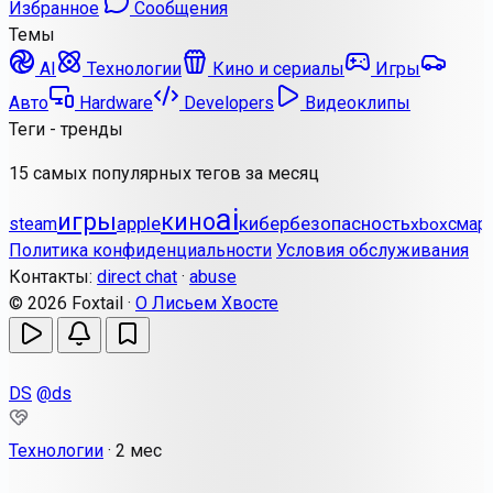
Избранное
Сообщения
Темы
AI
Технологии
Кино и сериалы
Игры
Авто
Hardware
Developers
Видеоклипы
Теги - тренды
15 самых популярных тегов за месяц
ai
игры
кино
apple
кибербезопасность
steam
смар
xbox
Политика конфиденциальности
Условия обслуживания
Контакты:
direct chat
·
abuse
© 2026 Foxtail ·
О Лисьем Хвосте
DS
@ds
Технологии
·
2 мес