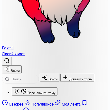
Foxtail
Лисий хвост
Войти
Войти
Добавить топик
Переключить тему
Свежее
Популярное
Моя лента