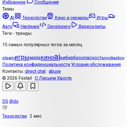
Избранное
Сообщения
Темы
AI
Технологии
Кино и сериалы
Игры
Авто
Hardware
Developers
Видеоклипы
Теги - тренды
15 самых популярных тегов за месяц
ai
игры
кино
apple
кибербезопасность
steam
nvidia
xbox
Политика конфиденциальности
Условия обслуживания
Контакты:
direct chat
·
abuse
© 2026 Foxtail ·
О Лисьем Хвосте
DS
@ds
Технологии
·
2 мес