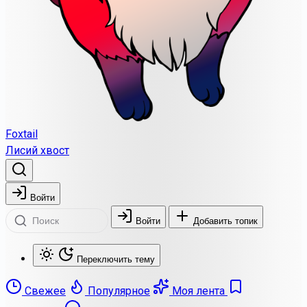
Foxtail
Лисий хвост
Войти
Войти
Добавить топик
Переключить тему
Свежее
Популярное
Моя лента