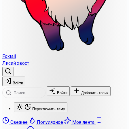
Foxtail
Лисий хвост
Войти
Войти
Добавить топик
Переключить тему
Свежее
Популярное
Моя лента