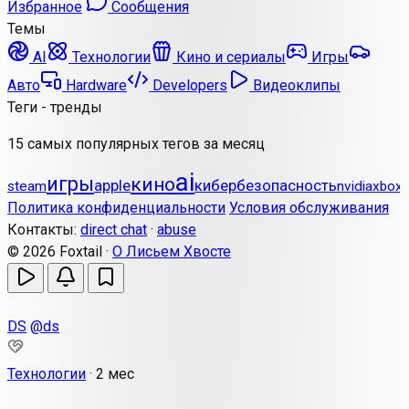
Избранное
Сообщения
Темы
AI
Технологии
Кино и сериалы
Игры
Авто
Hardware
Developers
Видеоклипы
Теги - тренды
15 самых популярных тегов за месяц
ai
игры
кино
apple
кибербезопасность
steam
nvidia
xbox
Политика конфиденциальности
Условия обслуживания
Контакты:
direct chat
·
abuse
© 2026 Foxtail ·
О Лисьем Хвосте
DS
@ds
Технологии
·
2 мес