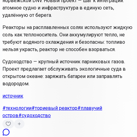
норвежской DNV. Новый проект — шаг к интеграции:
атомное судно и инфраструктура в единую сеть,
удалённую от берега.
Реакторы на расплавленных солях используют жидкую
соль как теплоноситель. Они аккумулируют тепло, не
требуют водяного охлаждения и
безопасны
: топливо
нельзя украсть, реактор не способен взорваться.
Судоходство — крупный источник парниковых газов.
Проект предлагает обслуживать экологичные суда в
открытом океане: заряжать батареи или заправлять
водородом.
источник
#технологии
#ториевый реактор
#плавучий
остров
#судоходство