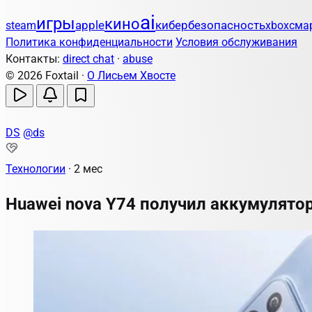
ai
игры
кино
apple
кибербезопасность
steam
xbox
сма
Политика конфиденциальности
Условия обслуживания
Контакты:
direct chat
·
abuse
© 2026 Foxtail ·
О Лисьем Хвосте
DS
@ds
Технологии
·
2 мес
Huawei nova Y74 получил аккумулято