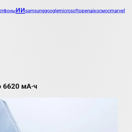
ии
openai
marvel
ртфоны
samsung
google
microsoft
космос
р 6620 мА·ч