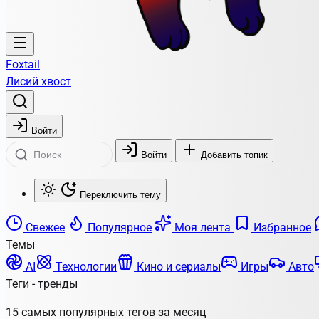
Foxtail
Лисий хвост
Войти
Войти
Добавить топик
Переключить тему
Свежее
Популярное
Моя лента
Избранное
Темы
AI
Технологии
Кино и сериалы
Игры
Авто
Теги - тренды
15 самых популярных тегов за месяц