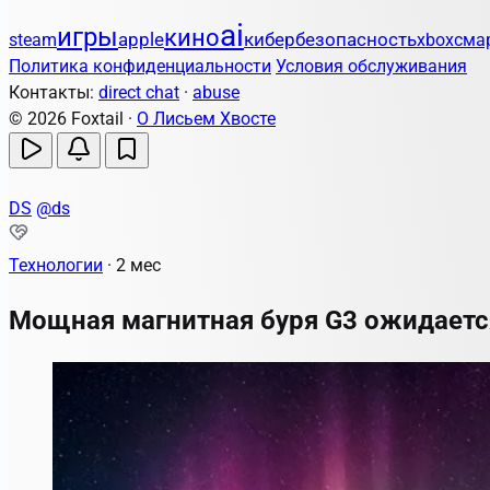
ai
игры
кино
apple
кибербезопасность
steam
xbox
сма
Политика конфиденциальности
Условия обслуживания
Контакты:
direct chat
·
abuse
© 2026 Foxtail ·
О Лисьем Хвосте
DS
@ds
Технологии
·
2 мес
Мощная магнитная буря G3 ожидаетс