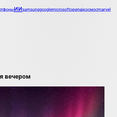
ии
openai
marvel
ртфоны
samsung
google
microsoft
космос
я вечером