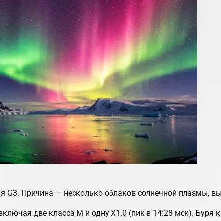
ня G3. Причина — несколько облаков солнечной плазмы, в
ключая две класса M и одну X1.0 (пик в 14:28 мск). Буря 