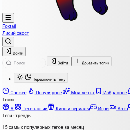
Foxtail
Лисий хвост
Войти
Войти
Добавить топик
Переключить тему
Свежее
Популярное
Моя лента
Избранное
Темы
AI
Технологии
Кино и сериалы
Игры
Авто
Теги - тренды
15 самых популярных тегов за месяц