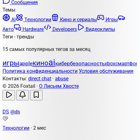
Сообщения
Темы
AI
Технологии
Кино и сериалы
Игры
Авто
Hardware
Developers
Видеоклипы
Теги - тренды
15 самых популярных тегов за месяц
ai
игры
кино
apple
кибербезопасность
xbox
смартфон
Политика конфиденциальности
Условия обслуживания
Контакты:
direct chat
·
abuse
© 2026 Foxtail ·
О Лисьем Хвосте
DS
@ds
Технологии
·
2 мес