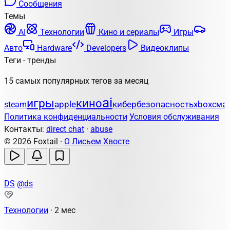
Сообщения
Темы
AI
Технологии
Кино и сериалы
Игры
Авто
Hardware
Developers
Видеоклипы
Теги - тренды
15 самых популярных тегов за месяц
ai
игры
кино
apple
кибербезопасность
steam
xbox
сма
Политика конфиденциальности
Условия обслуживания
Контакты:
direct chat
·
abuse
© 2026 Foxtail ·
О Лисьем Хвосте
DS
@ds
Технологии
·
2 мес