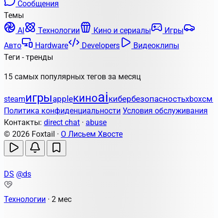
Сообщения
Темы
AI
Технологии
Кино и сериалы
Игры
Авто
Hardware
Developers
Видеоклипы
Теги - тренды
15 самых популярных тегов за месяц
ai
игры
кино
apple
кибербезопасность
steam
xbox
сма
Политика конфиденциальности
Условия обслуживания
Контакты:
direct chat
·
abuse
© 2026 Foxtail ·
О Лисьем Хвосте
DS
@ds
Технологии
·
2 мес