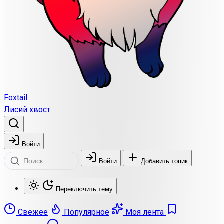
Foxtail
Лисий хвост
Войти
Войти
Добавить топик
Переключить тему
Свежее
Популярное
Моя лента