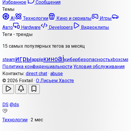
Избранное
Сообщения
Темы
AI
Технологии
Кино и сериалы
Игры
Авто
Hardware
Developers
Видеоклипы
Теги - тренды
15 самых популярных тегов за месяц
ai
игры
кино
apple
кибербезопасность
steam
xbox
сма
Политика конфиденциальности
Условия обслуживания
Контакты:
direct chat
·
abuse
© 2026 Foxtail ·
О Лисьем Хвосте
DS
@ds
Технологии
·
2 мес