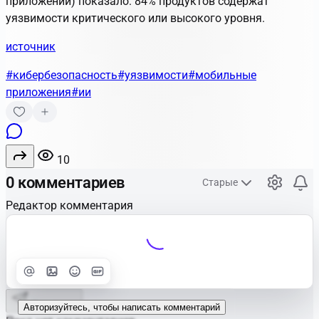
приложений) показало: 84% продуктов содержат
уязвимости критического или высокого уровня.
источник
#кибербезопасность
#уязвимости
#мобильные
приложения
#ии
10
0 комментариев
Старые
Редактор комментария
Улучшить
Text
Отправить
Авторизуйтесь, чтобы написать комментарий