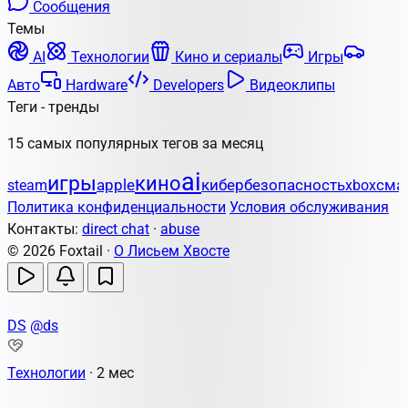
Сообщения
Темы
AI
Технологии
Кино и сериалы
Игры
Авто
Hardware
Developers
Видеоклипы
Теги - тренды
15 самых популярных тегов за месяц
ai
игры
кино
apple
кибербезопасность
steam
xbox
сма
Политика конфиденциальности
Условия обслуживания
Контакты:
direct chat
·
abuse
© 2026 Foxtail ·
О Лисьем Хвосте
DS
@ds
Технологии
·
2 мес