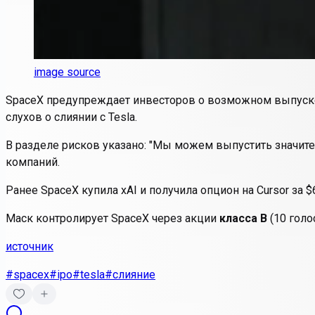
image source
SpaceX
предупреждает инвесторов о возможном выпус
слухов о слиянии с
Tesla
.
В разделе рисков указано: "Мы можем выпустить значит
компаний.
Ранее SpaceX купила xAI и получила опцион на Cursor за 
Маск контролирует SpaceX через акции
класса B
(10 голо
источник
#spacex
#ipo
#tesla
#слияние