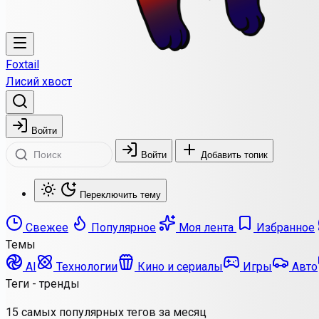
Foxtail
Лисий хвост
Войти
Войти
Добавить топик
Переключить тему
Свежее
Популярное
Моя лента
Избранное
Темы
AI
Технологии
Кино и сериалы
Игры
Авто
Теги - тренды
15 самых популярных тегов за месяц