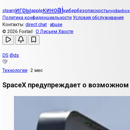
ai
игры
кино
apple
кибербезопасность
steam
nvidia
xbox
Политика конфиденциальности
Условия обслуживания
Контакты:
direct chat
·
abuse
© 2026 Foxtail ·
О Лисьем Хвосте
DS
@ds
Технологии
·
2 мес
SpaceX предупреждает о возможном 