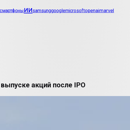
ии
openai
marvel
смартфоны
samsung
google
microsoft
выпуске акций после IPO