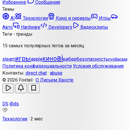
Избранное
Сообщения
Темы
AI
Технологии
Кино и сериалы
Игры
Авто
Hardware
Developers
Видеоклипы
Теги - тренды
15 самых популярных тегов за месяц
ai
игры
кино
apple
кибербезопасность
steam
nvidia
смар
Политика конфиденциальности
Условия обслуживания
Контакты:
direct chat
·
abuse
© 2026 Foxtail ·
О Лисьем Хвосте
DS
@ds
Технологии
·
2 мес