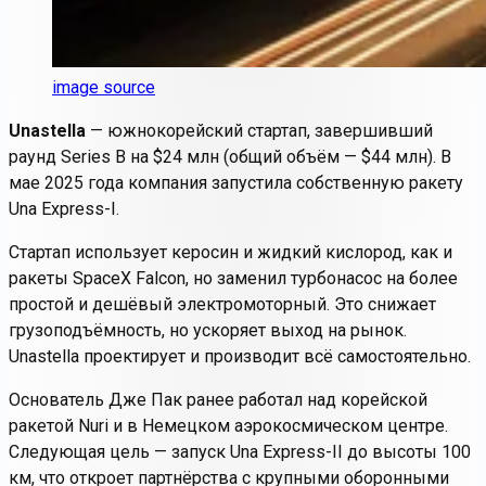
image source
Unastella
— южнокорейский стартап, завершивший
раунд Series B на $24 млн (общий объём — $44 млн). В
мае 2025 года компания запустила собственную ракету
Una Express-I
.
Стартап использует керосин и жидкий кислород, как и
ракеты SpaceX Falcon, но заменил турбонасос на более
простой и дешёвый электромоторный. Это снижает
грузоподъёмность, но ускоряет выход на рынок.
Unastella проектирует и производит всё самостоятельно.
Основатель Дже Пак ранее работал над корейской
ракетой Nuri и в Немецком аэрокосмическом центре.
Следующая цель — запуск
Una Express-II
до высоты 100
км, что откроет партнёрства с крупными оборонными