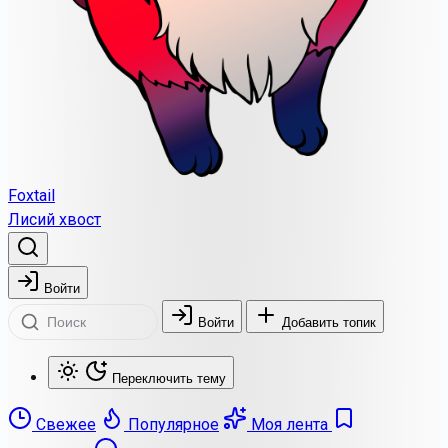
Foxtail
Лисий хвост
Войти
Войти
Добавить топик
Переключить тему
Свежее
Популярное
Моя лента