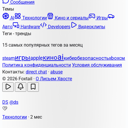
Сообщения
Темы
AI
Технологии
Кино и сериалы
Игры
Авто
Hardware
Developers
Видеоклипы
Теги - тренды
15 самых популярных тегов за месяц
ai
игры
кино
apple
кибербезопасность
steam
xbox
сма
Политика конфиденциальности
Условия обслуживания
Контакты:
direct chat
·
abuse
© 2026 Foxtail ·
О Лисьем Хвосте
DS
@ds
Технологии
·
2 мес