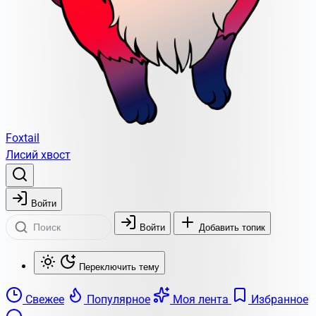
Foxtail
Лисий хвост
Войти
Войти
Добавить топик
Переключить тему
Свежее
Популярное
Моя лента
Избранное