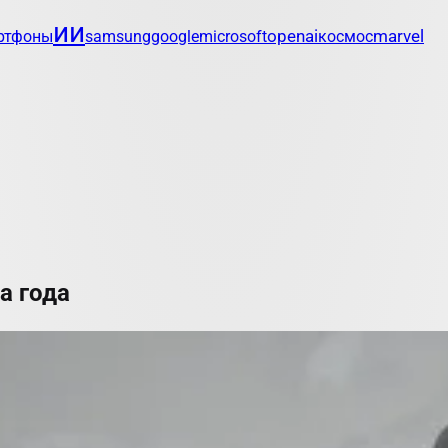
ии
openai
marvel
ртфоны
samsung
google
microsoft
космос
а года