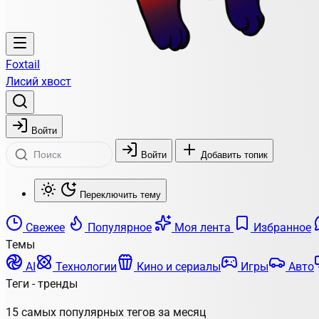
Foxtail
Лисий хвост
Войти
Войти
Добавить топик
Переключить тему
Свежее
Популярное
Моя лента
Избранное
Темы
AI
Технологии
Кино и сериалы
Игры
Авто
Теги - тренды
15 самых популярных тегов за месяц