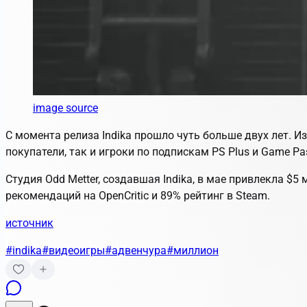
image source
С момента релиза
Indika
прошло чуть больше двух лет. Изд
покупатели, так и игроки по подпискам PS Plus и Game Pa
Студия Odd Metter, создавшая
Indika
, в мае привлекла $5
рекомендаций на OpenCritic и 89% рейтинг в Steam.
источник
#indika
#видеоигры
#адвенчура
#миллион