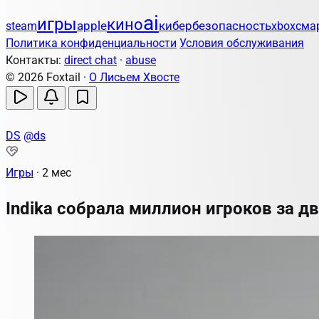
ai
игры
кино
apple
кибербезопасность
steam
xbox
сма
Политика конфиденциальности
Условия обслуживания
Контакты:
direct chat
·
abuse
© 2026 Foxtail ·
О Лисьем Хвосте
DS
@ds
Игры
·
2 мес
Indika собрала миллион игроков за дв