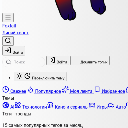
Foxtail
Лисий хвост
Войти
Войти
Добавить топик
Переключить тему
Свежее
Популярное
Моя лента
Избранное
Темы
AI
Технологии
Кино и сериалы
Игры
Авто
Теги - тренды
15 самых популярных тегов за месяц