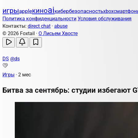
ai
игры
кино
apple
кибербезопасность
xbox
смартфон
Политика конфиденциальности
Условия обслуживания
Контакты:
direct chat
·
abuse
© 2026 Foxtail ·
О Лисьем Хвосте
DS
@ds
Игры
·
2 мес
Битва за сентябрь: студии избегают G