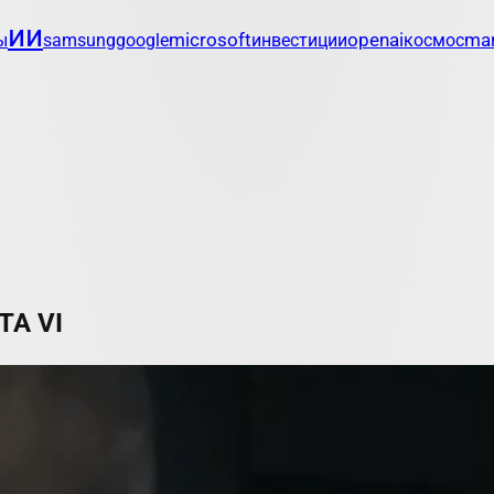
ии
openai
mar
ы
samsung
google
microsoft
инвестиции
космос
TA VI