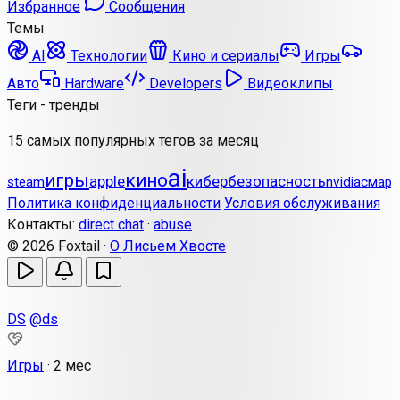
Избранное
Сообщения
Темы
AI
Технологии
Кино и сериалы
Игры
Авто
Hardware
Developers
Видеоклипы
Теги - тренды
15 самых популярных тегов за месяц
ai
игры
кино
apple
кибербезопасность
steam
nvidia
смарт
Политика конфиденциальности
Условия обслуживания
Контакты:
direct chat
·
abuse
© 2026 Foxtail ·
О Лисьем Хвосте
DS
@ds
Игры
·
2 мес