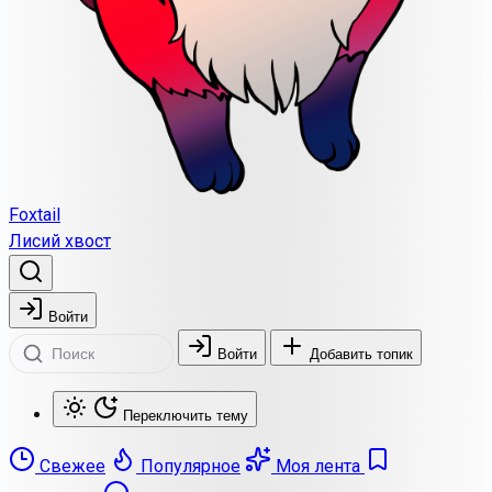
Foxtail
Лисий хвост
Войти
Войти
Добавить топик
Переключить тему
Свежее
Популярное
Моя лента