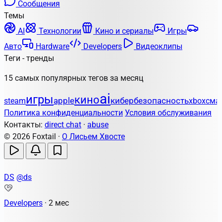
Сообщения
Темы
AI
Технологии
Кино и сериалы
Игры
Авто
Hardware
Developers
Видеоклипы
Теги - тренды
15 самых популярных тегов за месяц
ai
игры
кино
apple
кибербезопасность
steam
xbox
сма
Политика конфиденциальности
Условия обслуживания
Контакты:
direct chat
·
abuse
© 2026 Foxtail ·
О Лисьем Хвосте
DS
@ds
Developers
·
2 мес