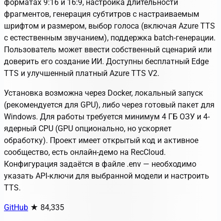
форматах 9:16 и 16:9, настройка длительности
фрагментов, генерация субтитров с настраиваемым
шрифтом и размером, выбор голоса (включая Azure TTS
с естественным звучанием), поддержка batch-генерации.
Пользователь может ввести собственный сценарий или
доверить его создание ИИ. Доступны бесплатный Edge
TTS и улучшенный платный Azure TTS V2.
Установка возможна через Docker, локальный запуск
(рекомендуется для GPU), либо через готовый пакет для
Windows. Для работы требуется минимум 4 ГБ ОЗУ и 4-
ядерный CPU (GPU опционально, но ускоряет
обработку). Проект имеет открытый код и активное
сообщество, есть онлайн-демо на RecCloud.
Конфигурация задаётся в файле .env — необходимо
указать API-ключи для выбранной модели и настроить
TTS.
GitHub
★ 84,335