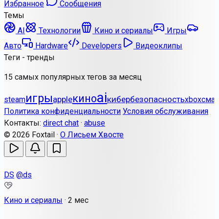
Избранное
Сообщения
Темы
AI
Технологии
Кино и сериалы
Игры
Авто
Hardware
Developers
Видеоклипы
Теги - тренды
15 самых популярных тегов за месяц
ai
игры
кино
apple
кибербезопасность
steam
xbox
сма
Политика конфиденциальности
Условия обслуживания
Контакты:
direct chat
·
abuse
© 2026 Foxtail ·
О Лисьем Хвосте
DS
@ds
Кино и сериалы
·
2 мес