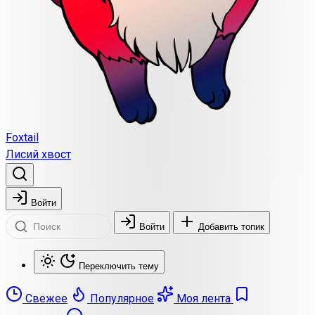
Foxtail
Лисий хвост
Войти
Войти
Добавить топик
Переключить тему
Свежее
Популярное
Моя лента