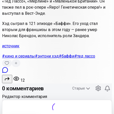
«Тед Лассо», «Мерлине» и «Маленькой Британии». Он
также пел в рок-опере «Repо! Генетическая опера!» и
выступал в Вест-Энде.
Хэд сыграл в 121 эпизоде «Баффи». Его уход стал
вторым для франшизы в этом году — ранее умер
Николас Брендон, исполнитель роли Зандера.
источник
#кино и сериалы
#энтони хэд
#баффи
#тед лассо
12
0 комментариев
Старые
Редактор комментария