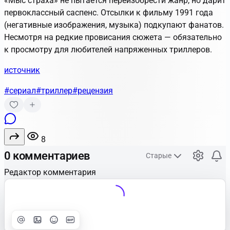
«Мыс страха» не пытается переизобрести жанр, но дарит
первоклассный саспенс. Отсылки к фильму 1991 года
(негативные изображения, музыка) подкупают фанатов.
Несмотря на редкие провисания сюжета — обязательно
к просмотру для любителей напряженных триллеров.
источник
#сериал
#триллер
#рецензия
8
0 комментариев
Старые
Редактор комментария
Улучшить
Text