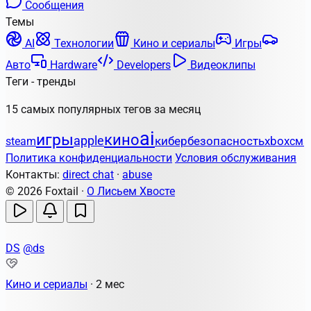
Сообщения
Темы
AI
Технологии
Кино и сериалы
Игры
Авто
Hardware
Developers
Видеоклипы
Теги - тренды
15 самых популярных тегов за месяц
ai
игры
кино
apple
кибербезопасность
steam
xbox
сма
Политика конфиденциальности
Условия обслуживания
Контакты:
direct chat
·
abuse
© 2026 Foxtail ·
О Лисьем Хвосте
DS
@ds
Кино и сериалы
·
2 мес