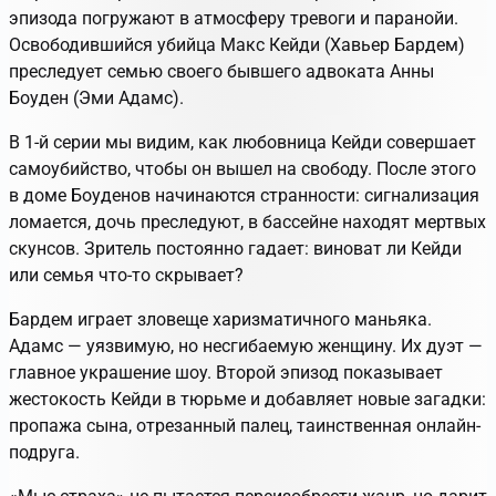
эпизода погружают в атмосферу тревоги и паранойи.
Освободившийся убийца Макс Кейди (Хавьер Бардем)
преследует семью своего бывшего адвоката Анны
Боуден (Эми Адамс).
В 1-й серии мы видим, как любовница Кейди совершает
самоубийство, чтобы он вышел на свободу. После этого
в доме Боуденов начинаются странности: сигнализация
ломается, дочь преследуют, в бассейне находят мертвых
скунсов.
Зритель постоянно гадает: виноват ли Кейди
или семья что-то скрывает?
Бардем играет зловеще харизматичного маньяка.
Адамс — уязвимую, но несгибаемую женщину. Их дуэт —
главное украшение шоу. Второй эпизод показывает
жестокость Кейди в тюрьме и добавляет новые загадки:
пропажа сына, отрезанный палец, таинственная онлайн-
подруга.