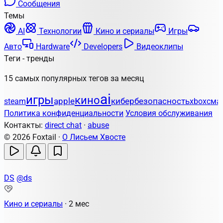
Сообщения
Темы
AI
Технологии
Кино и сериалы
Игры
Авто
Hardware
Developers
Видеоклипы
Теги - тренды
15 самых популярных тегов за месяц
ai
игры
кино
apple
кибербезопасность
steam
xbox
сма
Политика конфиденциальности
Условия обслуживания
Контакты:
direct chat
·
abuse
© 2026 Foxtail ·
О Лисьем Хвосте
DS
@ds
Кино и сериалы
·
2 мес