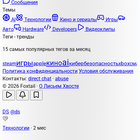
Сообщения
Темы
AI
Технологии
Кино и сериалы
Игры
Авто
Hardware
Developers
Видеоклипы
Теги - тренды
15 самых популярных тегов за месяц
ai
игры
кино
apple
кибербезопасность
xbox
steam
сма
Политика конфиденциальности
Условия обслуживания
Контакты:
direct chat
·
abuse
© 2026 Foxtail ·
О Лисьем Хвосте
DS
@ds
Технологии
·
2 мес