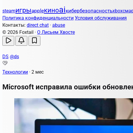
ai
игры
кино
apple
кибербезопасность
steam
xbox
сма
Политика конфиденциальности
Условия обслуживания
Контакты:
direct chat
·
abuse
© 2026 Foxtail ·
О Лисьем Хвосте
DS
@ds
Технологии
·
2 мес
Microsoft исправила ошибки обновле