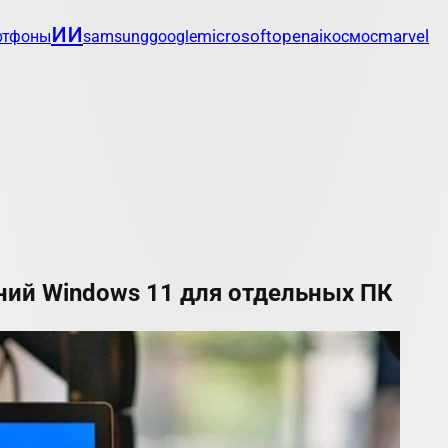
ии
openai
marvel
ртфоны
samsung
google
microsoft
космос
ний Windows 11 для отдельных ПК