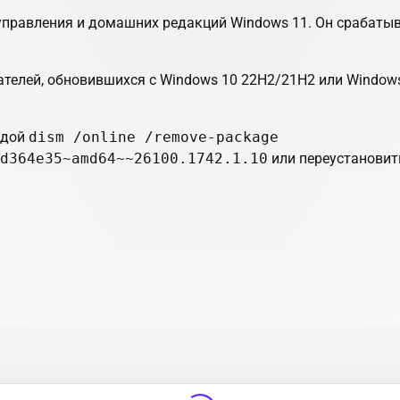
 управления и домашних редакций Windows 11. Он срабатыв
ателей, обновившихся с Windows 10 22H2/21H2 или Window
ндой
dism /online /remove-package
d364e35~amd64~~26100.1742.1.10
или переустановит