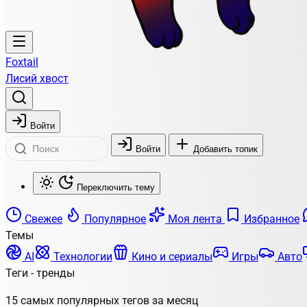
Foxtail
Лисий хвост
Войти
Войти
Добавить топик
Переключить тему
Свежее
Популярное
Моя лента
Избранное
Темы
AI
Технологии
Кино и сериалы
Игры
Авто
Теги - тренды
15 самых популярных тегов за месяц