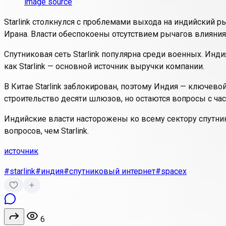
image source
Starlink столкнулся с проблемами выхода на индийский 
Ирана. Власти обеспокоены отсутствием рычагов влияния 
Спутниковая сеть Starlink популярна среди военных. Инд
как Starlink — основной источник выручки компании.
В Китае Starlink заблокирован, поэтому Индия — ключевой
строительство десяти шлюзов, но остаются вопросы с час
Индийские власти насторожены ко всему сектору спутн
вопросов, чем Starlink.
источник
#starlink
#индия
#спутниковый интернет
#spacex
6