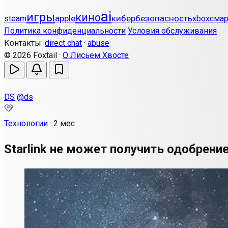
ai
игры
кино
apple
кибербезопасность
steam
xbox
сма
Политика конфиденциальности
Условия обслуживания
Контакты:
direct chat
·
abuse
© 2026 Foxtail ·
О Лисьем Хвосте
DS
@ds
Технологии
·
2 мес
Starlink не может получить одобрение