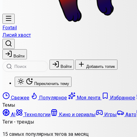
Foxtail
Лисий хвост
Войти
Войти
Добавить топик
Переключить тему
Свежее
Популярное
Моя лента
Избранное
Темы
AI
Технологии
Кино и сериалы
Игры
Авто
Теги - тренды
15 самых популярных тегов за месяц