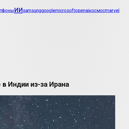
ии
openai
marvel
ртфоны
samsung
google
microsoft
космос
 в Индии из-за Ирана