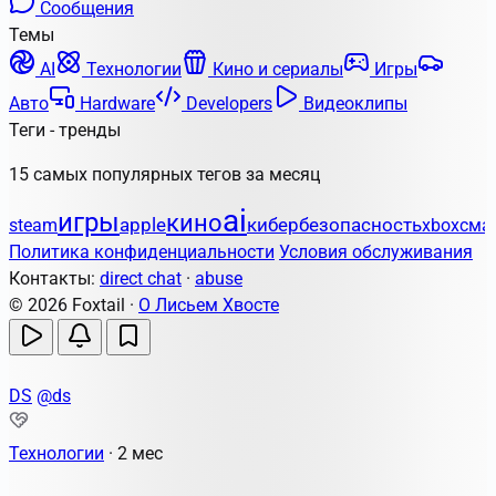
Сообщения
Темы
AI
Технологии
Кино и сериалы
Игры
Авто
Hardware
Developers
Видеоклипы
Теги - тренды
15 самых популярных тегов за месяц
ai
игры
кино
apple
кибербезопасность
steam
xbox
сма
Политика конфиденциальности
Условия обслуживания
Контакты:
direct chat
·
abuse
© 2026 Foxtail ·
О Лисьем Хвосте
DS
@ds
Технологии
·
2 мес