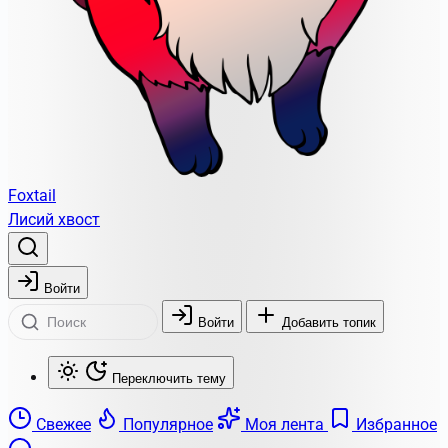
Foxtail
Лисий хвост
Войти
Войти
Добавить топик
Переключить тему
Свежее
Популярное
Моя лента
Избранное