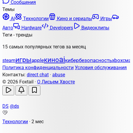
Сообщения
Темы
AI
Технологии
Кино и сериалы
Игры
Авто
Hardware
Developers
Видеоклипы
Теги - тренды
15 самых популярных тегов за месяц
ai
игры
кино
apple
кибербезопасность
xbox
steam
сма
Политика конфиденциальности
Условия обслуживания
Контакты:
direct chat
·
abuse
© 2026 Foxtail ·
О Лисьем Хвосте
DS
@ds
Технологии
·
2 мес