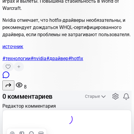
играх и вылеты. Повышена стабильность в World of
Warcraft.
Nvidia отмечает, что hotfix-драйверы необязательны, и
рекомендует дождаться WHQL-сертифицированного
драйвера, если проблемы не затрагивают пользователя.
источник
#технологии
#nvidia
#драйвер
#hotfix
8
0 комментариев
Старые
Редактор комментария