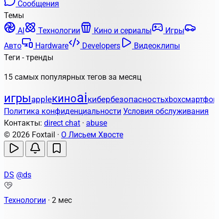
Сообщения
Темы
AI
Технологии
Кино и сериалы
Игры
Авто
Hardware
Developers
Видеоклипы
Теги - тренды
15 самых популярных тегов за месяц
ai
игры
кино
apple
кибербезопасность
xbox
смартфон
Политика конфиденциальности
Условия обслуживания
Контакты:
direct chat
·
abuse
© 2026 Foxtail ·
О Лисьем Хвосте
DS
@ds
Технологии
·
2 мес