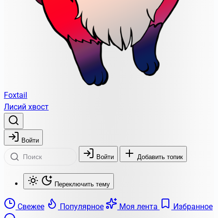
Foxtail
Лисий хвост
Войти
Войти
Добавить топик
Переключить тему
Свежее
Популярное
Моя лента
Избранное