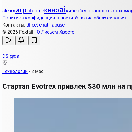
ai
игры
кино
apple
кибербезопасность
steam
xbox
сма
Политика конфиденциальности
Условия обслуживания
Контакты:
direct chat
·
abuse
© 2026 Foxtail ·
О Лисьем Хвосте
DS
@ds
Технологии
·
2 мес
Стартап Evotrex привлек $30 млн на