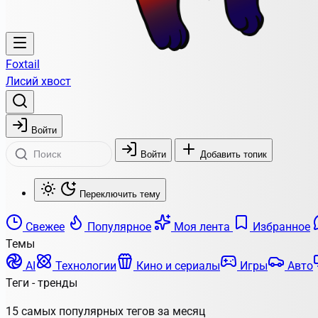
Foxtail
Лисий хвост
Войти
Войти
Добавить топик
Переключить тему
Свежее
Популярное
Моя лента
Избранное
Темы
AI
Технологии
Кино и сериалы
Игры
Авто
Теги - тренды
15 самых популярных тегов за месяц