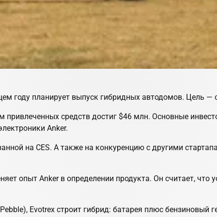
ющем году планирует выпуск гибридных автодомов. Цель — о
м привлеченных средств достиг $46 млн. Основные инвесто
электроники Anker.
анной на CES. А также на конкуренцию с другими стартапа
няет опыт Anker в определении продукта. Он считает, что 
, Pebble), Evotrex строит гибрид: батарея плюс бензиновый