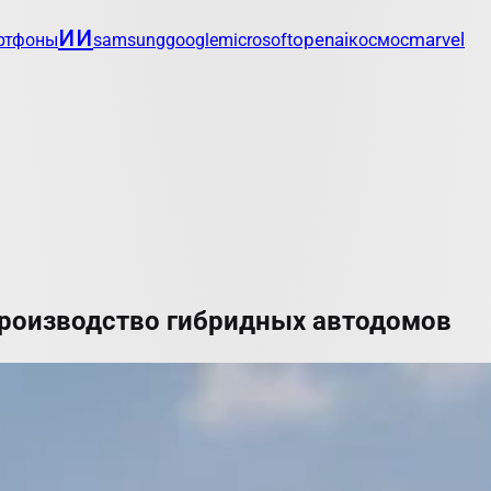
ии
openai
marvel
ртфоны
samsung
google
microsoft
космос
 производство гибридных автодомов