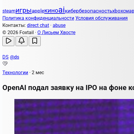
ai
игры
кино
apple
кибербезопасность
steam
xbox
сма
Политика конфиденциальности
Условия обслуживания
Контакты:
direct chat
·
abuse
© 2026 Foxtail ·
О Лисьем Хвосте
DS
@ds
Технологии
·
2 мес
OpenAI подал заявку на IPO на фоне к