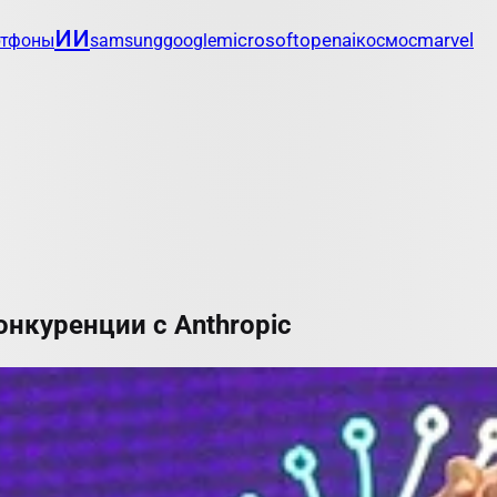
ии
openai
marvel
ртфоны
samsung
google
microsoft
космос
онкуренции с Anthropic