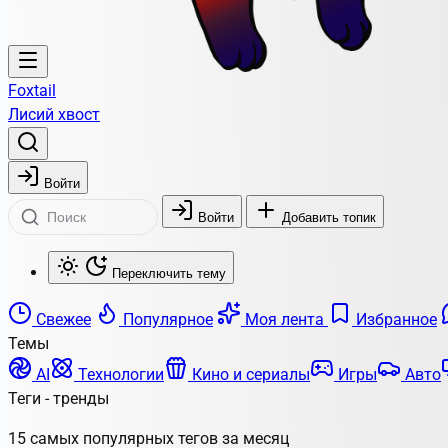
Foxtail
Лисий хвост
Войти
Войти
Добавить топик
Переключить тему
Свежее
Популярное
Моя лента
Избранное
Темы
AI
Технологии
Кино и сериалы
Игры
Авто
Теги - тренды
15 самых популярных тегов за месяц