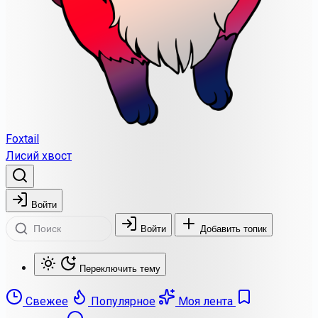
Foxtail
Лисий хвост
Войти
Войти
Добавить топик
Переключить тему
Свежее
Популярное
Моя лента