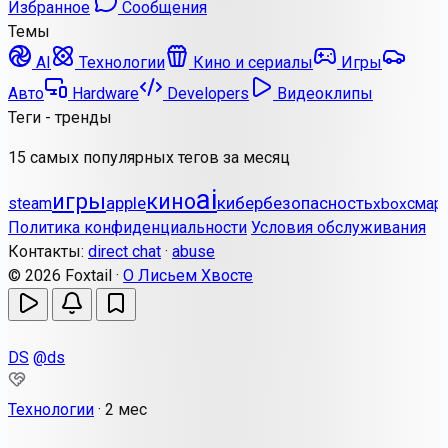
Избранное
Сообщения
Темы
AI
Технологии
Кино и сериалы
Игры
Авто
Hardware
Developers
Видеоклипы
Теги - тренды
15 самых популярных тегов за месяц
ai
игры
кино
apple
кибербезопасность
steam
смар
xbox
Политика конфиденциальности
Условия обслуживания
Контакты:
direct chat
·
abuse
© 2026 Foxtail ·
О Лисьем Хвосте
DS
@ds
Технологии
·
2 мес