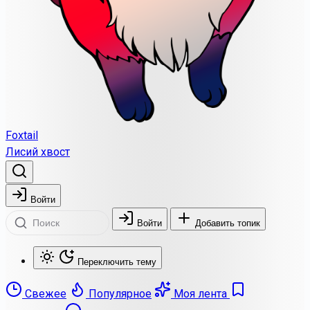
Foxtail
Лисий хвост
Войти
Войти
Добавить топик
Переключить тему
Свежее
Популярное
Моя лента