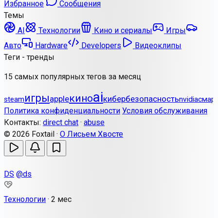
Избранное
Сообщения
Темы
AI
Технологии
Кино и сериалы
Игры
Авто
Hardware
Developers
Видеоклипы
Теги - тренды
15 самых популярных тегов за месяц
ai
игры
кино
apple
кибербезопасность
steam
nvidia
смар
Политика конфиденциальности
Условия обслуживания
Контакты:
direct chat
·
abuse
© 2026 Foxtail ·
О Лисьем Хвосте
DS
@ds
Технологии
·
2 мес