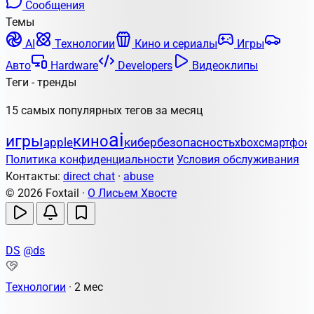
Сообщения
Темы
AI
Технологии
Кино и сериалы
Игры
Авто
Hardware
Developers
Видеоклипы
Теги - тренды
15 самых популярных тегов за месяц
ai
игры
кино
apple
кибербезопасность
xbox
смартфон
Политика конфиденциальности
Условия обслуживания
Контакты:
direct chat
·
abuse
© 2026 Foxtail ·
О Лисьем Хвосте
DS
@ds
Технологии
·
2 мес