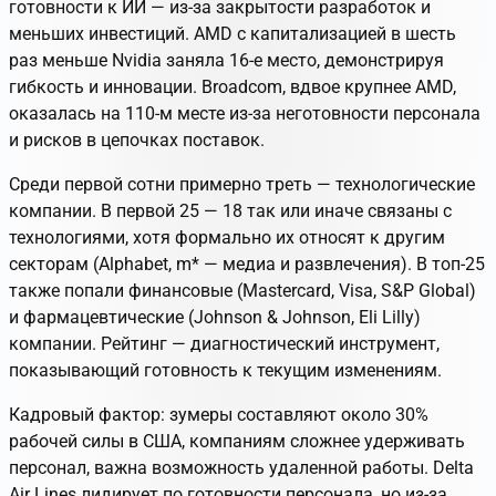
готовности к ИИ — из-за закрытости разработок и
меньших инвестиций. AMD с капитализацией в шесть
раз меньше Nvidia заняла 16-е место, демонстрируя
гибкость и инновации. Broadcom, вдвое крупнее AMD,
оказалась на 110-м месте из-за неготовности персонала
и рисков в цепочках поставок.
Среди первой сотни примерно треть — технологические
компании. В первой 25 — 18 так или иначе связаны с
технологиями, хотя формально их относят к другим
секторам (Alphabet, m
*
— медиа и развлечения). В топ-25
также попали финансовые (Mastercard, Visa, S&P Global)
и фармацевтические (Johnson & Johnson, Eli Lilly)
компании. Рейтинг — диагностический инструмент,
показывающий готовность к текущим изменениям.
Кадровый фактор: зумеры составляют около 30%
рабочей силы в США, компаниям сложнее удерживать
персонал, важна возможность удаленной работы. Delta
Air Lines лидирует по готовности персонала, но из-за