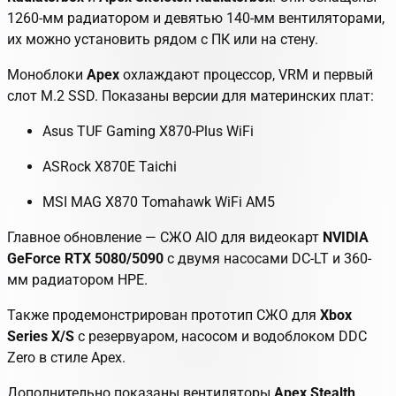
1260-мм радиатором и девятью 140-мм вентиляторами,
их можно установить рядом с ПК или на стену.
Моноблоки
Apex
охлаждают процессор, VRM и первый
слот M.2 SSD. Показаны версии для материнских плат:
Asus TUF Gaming X870-Plus WiFi
ASRock X870E Taichi
MSI MAG X870 Tomahawk WiFi AM5
Главное обновление — СЖО AIO для видеокарт
NVIDIA
GeForce RTX 5080/5090
с двумя насосами DC-LT и 360-
мм радиатором HPE.
Также продемонстрирован прототип СЖО для
Xbox
Series X/S
с резервуаром, насосом и водоблоком DDC
Zero в стиле Apex.
Дополнительно показаны вентиляторы
Apex Stealth