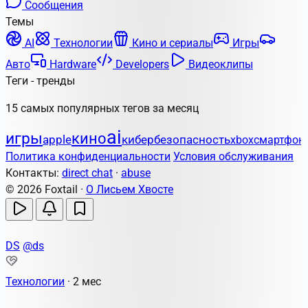
Сообщения
Темы
AI
Технологии
Кино и сериалы
Игры
Авто
Hardware
Developers
Видеоклипы
Теги - тренды
15 самых популярных тегов за месяц
ai
игры
кино
apple
кибербезопасность
xbox
смартфон
Политика конфиденциальности
Условия обслуживания
Контакты:
direct chat
·
abuse
© 2026 Foxtail ·
О Лисьем Хвосте
DS
@ds
Технологии
·
2 мес