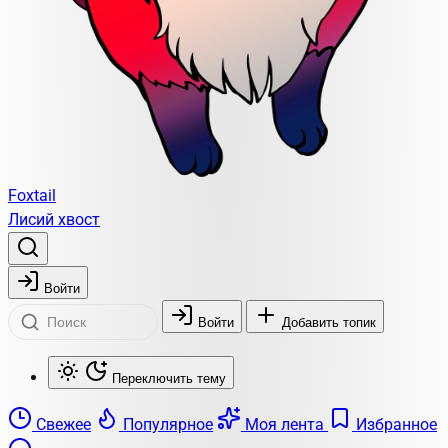
Foxtail
Лисий хвост
Войти
Войти
Добавить топик
Переключить тему
Свежее
Популярное
Моя лента
Избранное