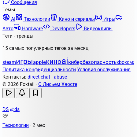
Сообщения
Темы
AI
Технологии
Кино и сериалы
Игры
Авто
Hardware
Developers
Видеоклипы
Теги - тренды
15 самых популярных тегов за месяц
ai
игры
кино
apple
кибербезопасность
steam
xbox
сма
Политика конфиденциальности
Условия обслуживания
Контакты:
direct chat
·
abuse
© 2026 Foxtail ·
О Лисьем Хвосте
DS
@ds
Технологии
·
2 мес