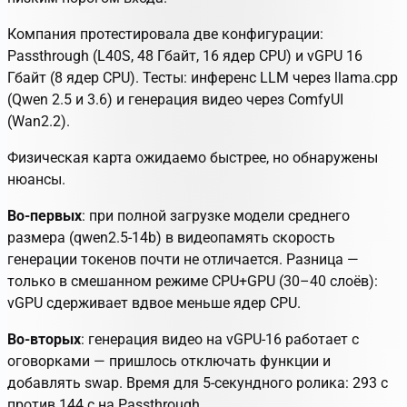
Компания протестировала две конфигурации:
Passthrough (L40S, 48 Гбайт, 16 ядер CPU) и vGPU 16
Гбайт (8 ядер CPU). Тесты: инференс LLM через llama.cpp
(Qwen 2.5 и 3.6) и генерация видео через ComfyUI
(Wan2.2).
Физическая карта ожидаемо быстрее, но обнаружены
нюансы.
Во‑первых
: при полной загрузке модели среднего
размера (qwen2.5‑14b) в видеопамять скорость
генерации токенов почти не отличается. Разница —
только в смешанном режиме CPU+GPU (30–40 слоёв):
vGPU сдерживает вдвое меньше ядер CPU.
Во‑вторых
: генерация видео на vGPU‑16 работает с
оговорками — пришлось отключать функции и
добавлять swap. Время для 5‑секундного ролика: 293 с
против 144 с на Passthrough.