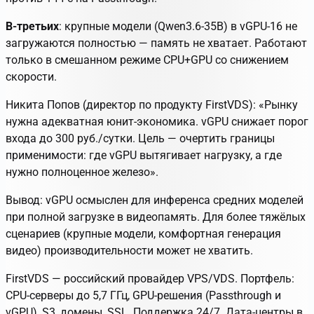
В‑третьих
: крупные модели (Qwen3.6‑35B) в vGPU‑16 не
загружаются полностью — память не хватает. Работают
только в смешанном режиме CPU+GPU со снижением
скорости.
Никита Попов (директор по продукту FirstVDS)
: «Рынку
нужна адекватная юнит-экономика. vGPU снижает порог
входа до 300 руб./сутки. Цель — очертить границы
применимости: где vGPU вытягивает нагрузку, а где
нужно полноценное железо».
Вывод: vGPU осмыслен для инференса средних моделей
при полной загрузке в видеопамять. Для более тяжёлых
сценариев (крупные модели, комфортная генерация
видео) производительности может не хватить.
FirstVDS
— российский провайдер VPS/VDS. Портфель:
CPU-серверы до 5,7 ГГц, GPU-решения (Passthrough и
vGPU), S3, домены, SSL. Поддержка 24/7. Дата-центры в