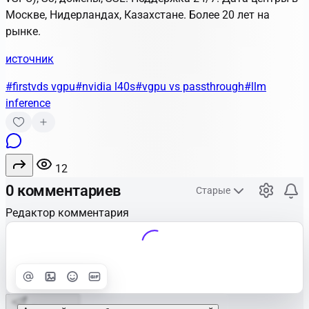
Москве, Нидерландах, Казахстане. Более 20 лет на
рынке.
источник
#firstvds vgpu
#nvidia l40s
#vgpu vs passthrough
#llm
inference
12
0 комментариев
Старые
Редактор комментария
Улучшить
Text