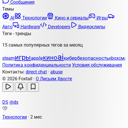
Сообщения
Темы
AI
Технологии
Кино и сериалы
Игры
Авто
Hardware
Developers
Видеоклипы
Теги - тренды
15 самых популярных тегов за месяц
ai
игры
кино
apple
кибербезопасность
steam
xbox
сма
Политика конфиденциальности
Условия обслуживания
Контакты:
direct chat
·
abuse
© 2026 Foxtail ·
О Лисьем Хвосте
DS
@ds
Технологии
·
2 мес