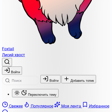
Foxtail
Лисий хвост
Войти
Войти
Добавить топик
Переключить тему
Свежее
Популярное
Моя лента
Избранное